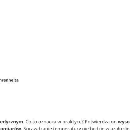
hrenheita
 medycznym
. Co to oznacza w praktyce? Potwierdza on
wyso
pomiarów
. Sprawdzanie temperatury nie będzie wiązało si