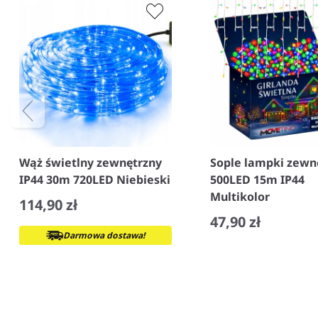
Wąż świetlny zewnętrzny
Sople lampki zewn
IP44 30m 720LED Niebieski
500LED 15m IP44
Multikolor
114,90 zł
47,90 zł
Darmowa dostawa!
−
+
−
+