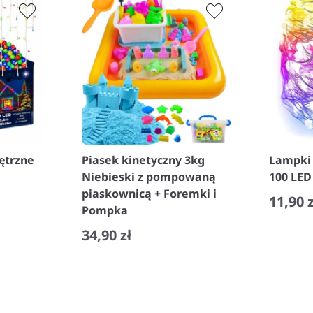
ętrzne
Piasek kinetyczny 3kg
Lampki 
Niebieski z pompowaną
100 LED
piaskownicą + Foremki i
11,90 z
Pompka
−
34,90 zł
−
+