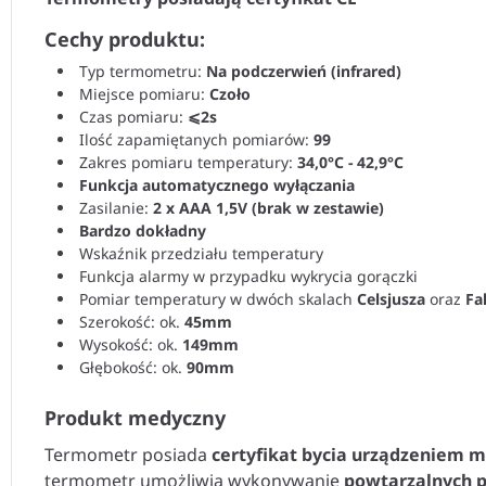
Cechy produktu:
Typ termometru:
Na podczerwień (infrared)
Miejsce pomiaru:
Czoło
Czas pomiaru:
⩽2s
Ilość zapamiętanych pomiarów:
99
Zakres pomiaru temperatury:
34,0°C - 42,9°C
Funkcja automatycznego wyłączania
Zasilanie:
2 x AAA 1,5V (brak w zestawie)
Bardzo dokładny
Wskaźnik przedziału temperatury
Funkcja alarmy w przypadku wykrycia gorączki
Pomiar temperatury w dwóch skalach
Celsjusza
oraz
Fa
Szerokość: ok.
45mm
Wysokość: ok.
149mm
Głębokość: ok.
90mm
Produkt medyczny
Termometr posiada
certyfikat bycia urządzeniem
termometr umożliwia wykonywanie
powtarzalnych 