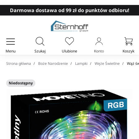
Darmowa dostawa od 99 zł do punktów odbioru!
Menu
Szukaj
Ulubione
Konto
Koszyk
Twój koszyk
Strona główna
Boże Narodzenie
Lampki
Węże Świetlne
Wąż św
Niedostępny