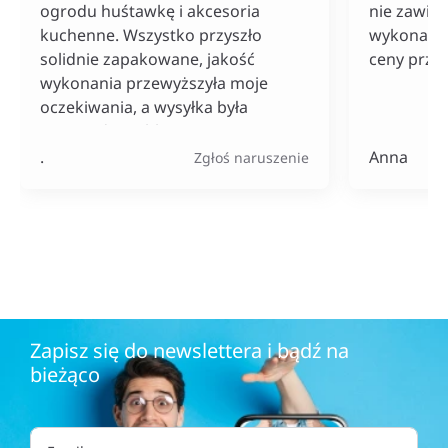
ogrodu huśtawkę i akcesoria
nie zawiod
kuchenne. Wszystko przyszło
wykonania
solidnie zapakowane, jakość
ceny przy
wykonania przewyższyła moje
oczekiwania, a wysyłka była
naprawdę szybka. Do tego ceny
bardzo konkurencyjne, szczególnie
.
Anna
Zgłoś naruszenie
jak na tak szeroki wybór
produktów.
Zapisz się do newslettera i bądź na
bieżąco